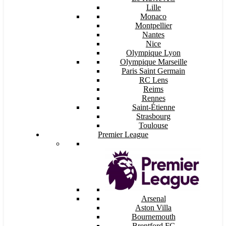
Lille
Monaco
Montpellier
Nantes
Nice
Olympique Lyon
Olympique Marseille
Paris Saint Germain
RC Lens
Reims
Rennes
Saint-Étienne
Strasbourg
Toulouse
Premier League
Arsenal
Aston Villa
Bournemouth
Brentford FC