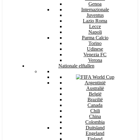
Genoa
Internazionale
Juventus
Lazio Roma
Lecce
Napoli
Parma Calcio
Torino
Udinese
Venezia FC
Verona
Nationale elftallen
Argentinië
Australië
België
Brazilië
Canada
Chili
China
Colombia
Duitsland
Engeland
Finland