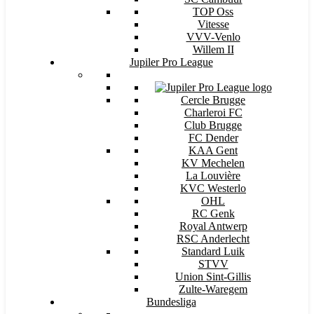
TOP Oss
Vitesse
VVV-Venlo
Willem II
Jupiler Pro League
Cercle Brugge
Charleroi FC
Club Brugge
FC Dender
KAA Gent
KV Mechelen
La Louvière
KVC Westerlo
OHL
RC Genk
Royal Antwerp
RSC Anderlecht
Standard Luik
STVV
Union Sint-Gillis
Zulte-Waregem
Bundesliga