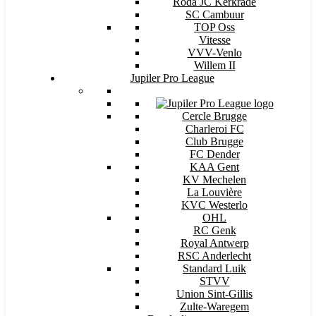
Roda JC Kerkrade
SC Cambuur
TOP Oss
Vitesse
VVV-Venlo
Willem II
Jupiler Pro League
Cercle Brugge
Charleroi FC
Club Brugge
FC Dender
KAA Gent
KV Mechelen
La Louvière
KVC Westerlo
OHL
RC Genk
Royal Antwerp
RSC Anderlecht
Standard Luik
STVV
Union Sint-Gillis
Zulte-Waregem