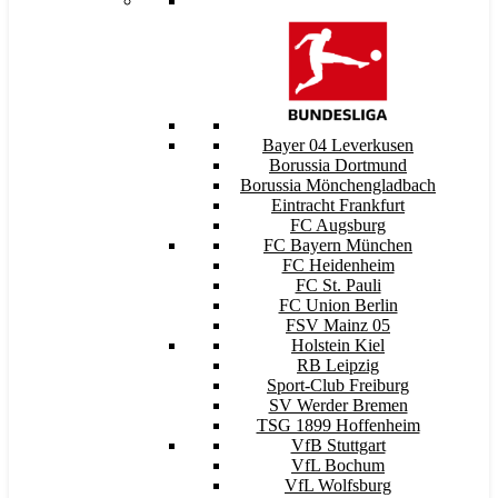
Bayer 04 Leverkusen
Borussia Dortmund
Borussia Mönchengladbach
Eintracht Frankfurt
FC Augsburg
FC Bayern München
FC Heidenheim
FC St. Pauli
FC Union Berlin
FSV Mainz 05
Holstein Kiel
RB Leipzig
Sport-Club Freiburg
SV Werder Bremen
TSG 1899 Hoffenheim
VfB Stuttgart
VfL Bochum
VfL Wolfsburg