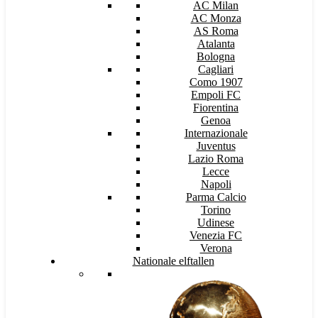
AC Milan
AC Monza
AS Roma
Atalanta
Bologna
Cagliari
Como 1907
Empoli FC
Fiorentina
Genoa
Internazionale
Juventus
Lazio Roma
Lecce
Napoli
Parma Calcio
Torino
Udinese
Venezia FC
Verona
Nationale elftallen