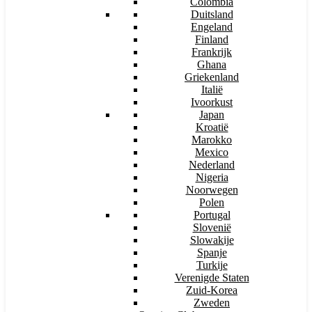
Colombia
Duitsland
Engeland
Finland
Frankrijk
Ghana
Griekenland
Italië
Ivoorkust
Japan
Kroatië
Marokko
Mexico
Nederland
Nigeria
Noorwegen
Polen
Portugal
Slovenië
Slowakije
Spanje
Turkije
Verenigde Staten
Zuid-Korea
Zweden