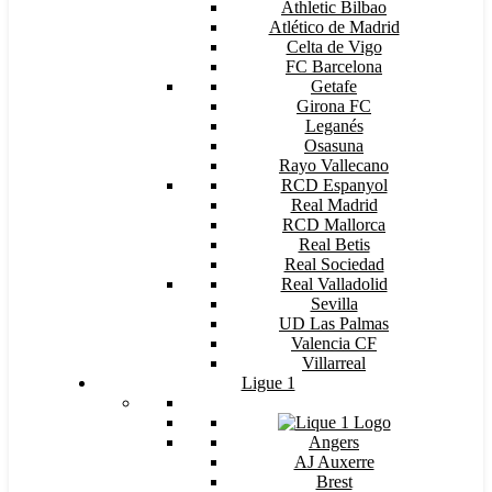
Athletic Bilbao
Atlético de Madrid
Celta de Vigo
FC Barcelona
Getafe
Girona FC
Leganés
Osasuna
Rayo Vallecano
RCD Espanyol
Real Madrid
RCD Mallorca
Real Betis
Real Sociedad
Real Valladolid
Sevilla
UD Las Palmas
Valencia CF
Villarreal
Ligue 1
Angers
AJ Auxerre
Brest