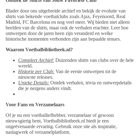
Ontdek de Shirts van Jouw Favoriete Club
Blader door ons uitgebreide archief en bekijk de evolutie van
shirts van bekende voetbalclubs zoals Ajax, Feyenoord, Real
Madrid, FC Barcelona en nog veel meer. Wij bieden niet alleen
beelden van de shirts, maar ook de verhalen erachter. Leer hoe
ontwerpen door de jaren heen zijn veranderd en welke
historische momenten verbonden zijn aan bepaalde tenues.
Waarom Voetbalbibliotheek.nl?
Compleet Archief:
Duizenden shirts van clubs over de hele
wereld.
Historie per Club:
Van de eerste ontwerpen tot de
nieuwste releases.
Unieke Details:
Ontdek verhalen, trivia en ontwerpdetails
die je nergens anders vindt.
Voor Fans en Verzamelaars
Of je nu een voetballiefhebber, verzamelaar of gewoon
nieuwsgierig bent, Voetbalbibliotheek.nl biedt je een
ongeëvenaarde ervaring. Gebruik onze site als inspiratie,
naslagwerk of verzamelplatform.