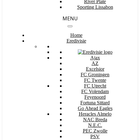
River Plate
Sporting Lissabon
MENU
Home
Eredivisie
Ajax
AZ
Excelsior
FC Groningen
FC Twente
FC Utrecht
FC Volendam
Feyenoord
Fortuna Sittard
Go Ahead Eagles
Heracles Almelo
NAC Breda
N.E.C.
PEC Zwolle
PSV