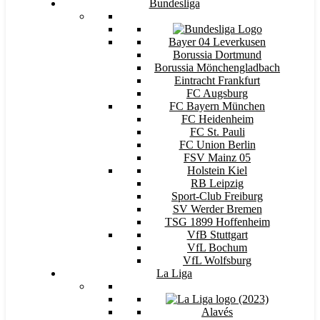
Bundesliga
Bayer 04 Leverkusen
Borussia Dortmund
Borussia Mönchengladbach
Eintracht Frankfurt
FC Augsburg
FC Bayern München
FC Heidenheim
FC St. Pauli
FC Union Berlin
FSV Mainz 05
Holstein Kiel
RB Leipzig
Sport-Club Freiburg
SV Werder Bremen
TSG 1899 Hoffenheim
VfB Stuttgart
VfL Bochum
VfL Wolfsburg
La Liga
Alavés