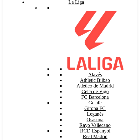
La Liga
Alavés
Athletic Bilbao
Atlético de Madrid
Celta de Vigo
FC Barcelona
Getafe
Girona FC
Leganés
Osasuna
Rayo Vallecano
RCD Espanyol
Real Madrid