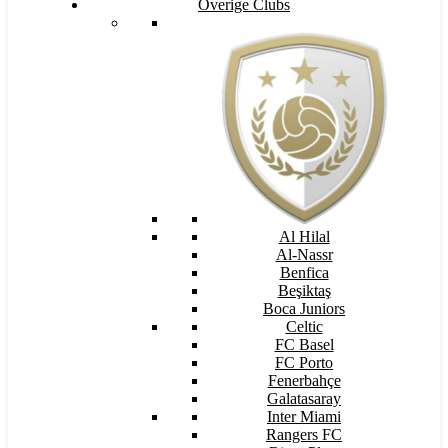
Overige Clubs
Al Hilal
Al-Nassr
Benfica
Beşiktaş
Boca Juniors
Celtic
FC Basel
FC Porto
Fenerbahçe
Galatasaray
Inter Miami
Rangers FC