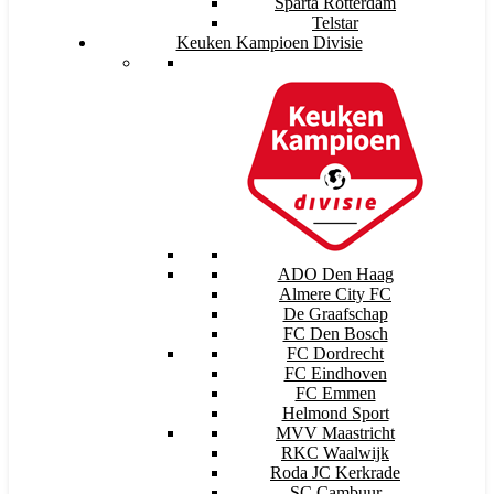
Sparta Rotterdam
Telstar
Keuken Kampioen Divisie
ADO Den Haag
Almere City FC
De Graafschap
FC Den Bosch
FC Dordrecht
FC Eindhoven
FC Emmen
Helmond Sport
MVV Maastricht
RKC Waalwijk
Roda JC Kerkrade
SC Cambuur