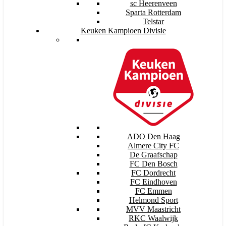
sc Heerenveen
Sparta Rotterdam
Telstar
Keuken Kampioen Divisie
ADO Den Haag
Almere City FC
De Graafschap
FC Den Bosch
FC Dordrecht
FC Eindhoven
FC Emmen
Helmond Sport
MVV Maastricht
RKC Waalwijk