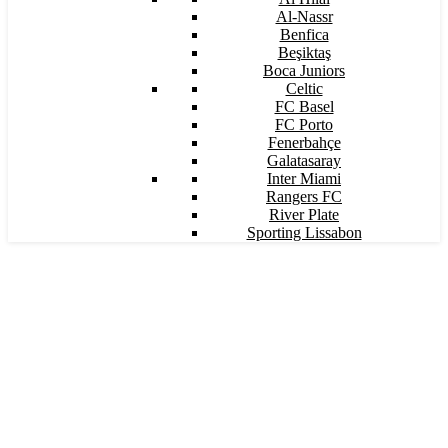
Al-Nassr
Benfica
Beşiktaş
Boca Juniors
Celtic
FC Basel
FC Porto
Fenerbahçe
Galatasaray
Inter Miami
Rangers FC
River Plate
Sporting Lissabon