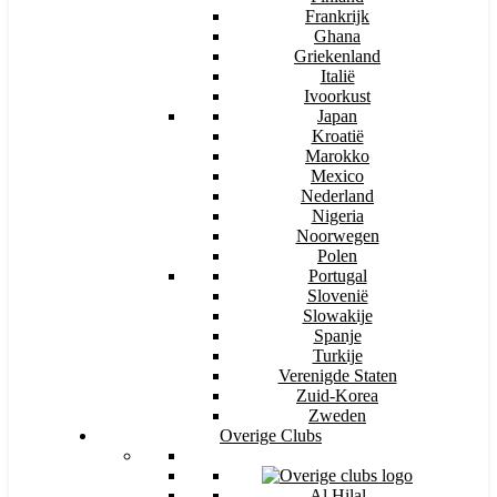
Frankrijk
Ghana
Griekenland
Italië
Ivoorkust
Japan
Kroatië
Marokko
Mexico
Nederland
Nigeria
Noorwegen
Polen
Portugal
Slovenië
Slowakije
Spanje
Turkije
Verenigde Staten
Zuid-Korea
Zweden
Overige Clubs
Al Hilal