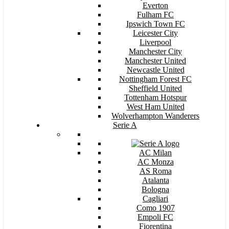
Everton
Fulham FC
Ipswich Town FC
Leicester City
Liverpool
Manchester City
Manchester United
Newcastle United
Nottingham Forest FC
Sheffield United
Tottenham Hotspur
West Ham United
Wolverhampton Wanderers
Serie A
AC Milan
AC Monza
AS Roma
Atalanta
Bologna
Cagliari
Como 1907
Empoli FC
Fiorentina