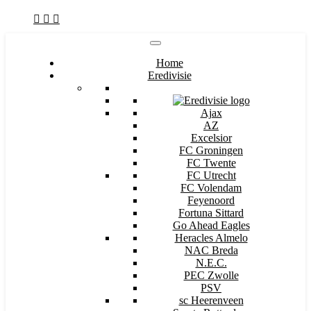
Home
Eredivisie
Ajax
AZ
Excelsior
FC Groningen
FC Twente
FC Utrecht
FC Volendam
Feyenoord
Fortuna Sittard
Go Ahead Eagles
Heracles Almelo
NAC Breda
N.E.C.
PEC Zwolle
PSV
sc Heerenveen